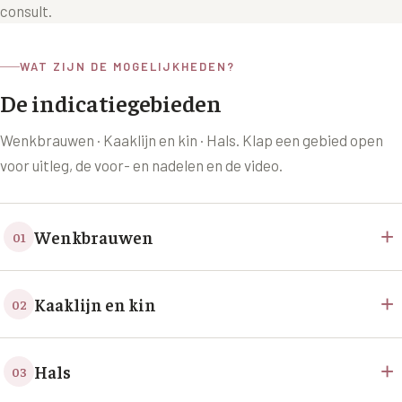
consult.
XL Hair
WAT ZIJN DE MOGELIJKHEDEN?
Alle behandelingen →
De indicatiegebieden
Wenkbrauwen · Kaaklijn en kin · Hals
. Klap een gebied open
voor uitleg, de voor- en nadelen en de video.
+
Wenkbrauwen
01
+
Kaaklijn en kin
02
+
Hals
03