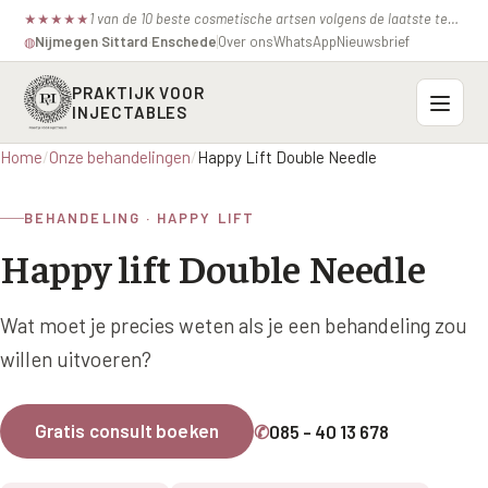
1 van de 10 beste cosmetische artsen volgens de laatste test van de consumentenbond.
★
★
★
★
★
Nijmegen
·
Sittard
·
Enschede
Over ons
WhatsApp
Nieuwsbrief
◍
PRAKTIJK VOOR
INJECTABLES
Home
/
Onze behandelingen
/
Happy Lift Double Needle
Probleemzones
BEHANDELING · HAPPY LIFT
BOVENSTE GEZICHT
Onze behandelingen
Happy lift Double Needle
Voorhoofdsrimpels
INJECTABLES
Profielen
Fronsrimpel
Botox / anti-rimpel
Wat moet je precies weten als je een behandeling zou
VEROUDERING
Prijzen
Wenkbrauwen
willen uitvoeren?
Bocouture
Hangende Huid Profiel
Kraaienpootjes
Azzalure
Contact
Extreme Huidverslapping Profiel
Gratis consult boeken
✆
085 - 40 13 678
Hangende oogleden
Belotero
Structuur Verlies Profiel