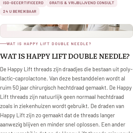
Online boeken
Donkere kringen onder de ogen
ISO-GECERTIFICEERD
GRATIS & VRIJBLIJVEND CONSULT
Ellansé
Erfelijke Jowl Profiel
24 U BEREIKBAAR
Traangoot en wallen
◍
Nijmegen
◍
Sittard
◍
Enschede
Juvéderm Voluma
HORMONAAL / METABOOL
085 40 13 678
Ingevallen slapen
Juvéderm Volux
Insuline Zwelling Profiel
MIDDEN & MOND
Juvéderm Volift
Menopauze Veroudering profiel
WAT IS HAPPY LIFT DOUBLE NEEDLE?
Lippen
WAT IS HAPPY LIFT DOUBLE NEEDLE?
Juvéderm Volbella
Stress Cortisol profiel
Nasolabiale plooi
Profhilo
PCOS Huid profiel
De Happy Lift threads zijn draadjes die bestaan uit poly-
Marionetlijnen
lactic-caprolactone. Van deze bestanddelen wordt al
Prostrolane
HUIDPROBLEMEN
ruim 50 jaar chirurgisch hechtdraad gemaakt. De Happy
Mondhoeken
Radiesse
Overgevoelige Huid Profiel
Lift threads zijn natuurlijk geen normaal hechtdraad
Verticale liplijntjes
Restylane
Chronische ontstekingsprofiel
zoals in ziekenhuizen wordt gebruikt. De draden van
Neus
Happy Lift zijn zo gemaakt dat de threads langer
Saypha Filler
LIFESTYLE / MODERN
aanwezig blijven en minder snel oplossen. Een ander
Jukbeenderen
Saypha Volume
Instagram Gezicht Profiel