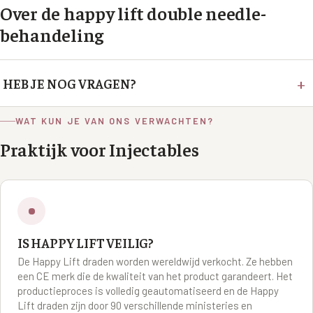
Over de
happy lift double needle
-
behandeling
+
HEB JE NOG VRAGEN?
Als je vragen hebt, twijfel dan niet om ze te stellen. Dat kan
WAT KUN JE VAN ONS VERWACHTEN?
via onze contactpagina of stuur jouw vraag met een foto via
Praktijk voor Injectables
Facebook Messenger. Dokter Meulenaar zal jouw vraag
beantwoorden, een persoonlijk advies en/of een globale
inschatting van de prijs geven.
IS HAPPY LIFT VEILIG?
De Happy Lift draden worden wereldwijd verkocht. Ze hebben
een CE merk die de kwaliteit van het product garandeert. Het
productieproces is volledig geautomatiseerd en de Happy
Lift draden zijn door 90 verschillende ministeries en