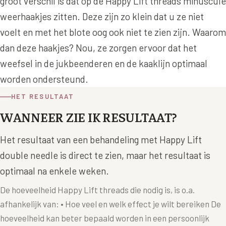
groot verschil is dat op de Happy Lift threads minuscule
Wangen
Saypha Volume Plus
Volume Verlies Profiel
weerhaakjes zitten. Deze zijn zo klein dat u ze niet
CONTOUR & HALS
voelt en met het blote oog ook niet te zien zijn. Waarom
Sculptra (collageen aanmaak)
Atletisch verouderings profiel
dan deze haakjes? Nou, ze zorgen ervoor dat het
Kaaklijn
Silhouette Soft
Digitale Nek Profiel
weefsel in de jukbeenderen en de kaaklijn optimaal
Hals
Teosyal Redensity
worden ondersteund.
Decolleté
HET RESULTAAT
HUID & AANVULLEND
Handen
WANNEER ZIE IK RESULTAAT?
Epionce huidverzorging
Rimpels
Het resultaat van een behandeling met Happy Lift
Peeling
double needle is direct te zien, maar het resultaat is
Hyperpigmentatie
Plexr Soft Surgery
optimaal na enkele weken.
Overmatig zweten
PRP-behandeling
De hoeveelheid Happy Lift threads die nodig is, is o.a.
Kaalheid en haarverlies
RRS HA Eyes
afhankelijk van: • Hoe veel en welk effect je wilt bereiken De
hoeveelheid kan beter bepaald worden in een persoonlijk
Bekijk alle zones →
Tretinoïne (vitamine A zuur) crème