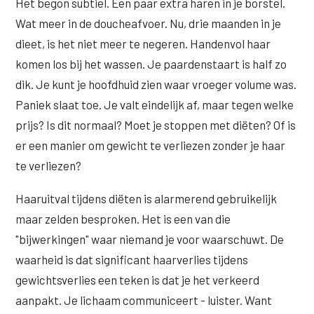
Het begon subtiel. Een paar extra haren in je borstel.
Wangen
Saypha Volume Plus
Volume Verlies Profiel
Wat meer in de doucheafvoer. Nu, drie maanden in je
CONTOUR & HALS
dieet, is het niet meer te negeren. Handenvol haar
Sculptra (collageen aanmaak)
Atletisch verouderings profiel
komen los bij het wassen. Je paardenstaart is half zo
Kaaklijn
Silhouette Soft
Digitale Nek Profiel
dik. Je kunt je hoofdhuid zien waar vroeger volume was.
Hals
Paniek slaat toe. Je valt eindelijk af, maar tegen welke
Teosyal Redensity
prijs? Is dit normaal? Moet je stoppen met diëten? Of is
Decolleté
HUID & AANVULLEND
er een manier om gewicht te verliezen zonder je haar
Handen
Epionce huidverzorging
te verliezen?
Rimpels
Peeling
Haaruitval tijdens diëten is alarmerend gebruikelijk
Hyperpigmentatie
maar zelden besproken. Het is een van die
Plexr Soft Surgery
"bijwerkingen" waar niemand je voor waarschuwt. De
Overmatig zweten
PRP-behandeling
waarheid is dat significant haarverlies tijdens
Kaalheid en haarverlies
gewichtsverlies een teken is dat je het verkeerd
RRS HA Eyes
aanpakt. Je lichaam communiceert - luister. Want
Bekijk alle zones →
Tretinoïne (vitamine A zuur) crème