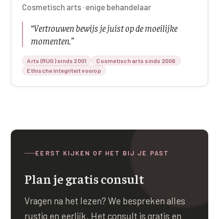
Cosmetisch arts · enige behandelaar
“
Vertrouwen bewijs je juist op de moeilijke
momenten.
”
Arts (RUG) sinds 2001
Cosmetisch arts sinds 2006
Ethische integriteit voorop
EERST KIJKEN OF HET BIJ JE PAST
Plan je gratis consult
Vragen na het lezen? We bespreken alles
rustig en eerlijk. Het consult is gratis en