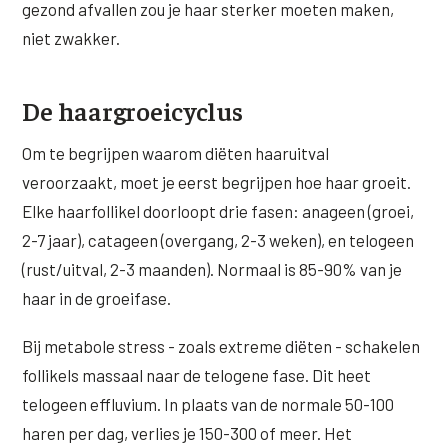
gezond afvallen zou je haar sterker moeten maken,
niet zwakker.
XL Hair
Alle behandelingen →
De haargroeicyclus
Om te begrijpen waarom diëten haaruitval
veroorzaakt, moet je eerst begrijpen hoe haar groeit.
Elke haarfollikel doorloopt drie fasen: anageen (groei,
2-7 jaar), catageen (overgang, 2-3 weken), en telogeen
(rust/uitval, 2-3 maanden). Normaal is 85-90% van je
haar in de groeifase.
Bij metabole stress - zoals extreme diëten - schakelen
follikels massaal naar de telogene fase. Dit heet
telogeen effluvium. In plaats van de normale 50-100
haren per dag, verlies je 150-300 of meer. Het