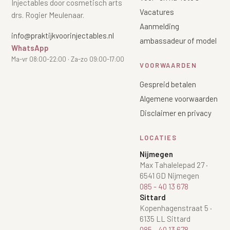
Injectables door cosmetisch arts
Vacatures
drs. Rogier Meulenaar.
Aanmelding
info@praktijkvoorinjectables.nl
ambassadeur of model
WhatsApp
Ma-vr 08:00-22:00 · Za-zo 09:00-17:00
VOORWAARDEN
Gespreid betalen
Algemene voorwaarden
Disclaimer en privacy
LOCATIES
Nijmegen
Max Tahalelepad 27
·
6541 GD Nijmegen
085 - 40 13 678
Sittard
Kopenhagenstraat 5
·
6135 LL Sittard
085 - 40 13 678