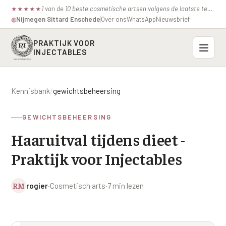
1 van de 10 beste cosmetische artsen volgens de laatste test van de consumentenbond.
★
★
★
★
★
Nijmegen
·
Sittard
·
Enschede
Over ons
WhatsApp
Nieuwsbrief
◍
PRAKTIJK VOOR
INJECTABLES
Probleemzones
Kennisbank
/
gewichtsbeheersing
BOVENSTE GEZICHT
Onze behandelingen
GEWICHTSBEHEERSING
Voorhoofdsrimpels
INJECTABLES
Haaruitval tijdens dieet -
Profielen
Fronsrimpel
Botox / anti-rimpel
Praktijk voor Injectables
VEROUDERING
Prijzen
Wenkbrauwen
Bocouture
Hangende Huid Profiel
RM
rogier
·
Cosmetisch arts
·
7 min lezen
Kraaienpootjes
Azzalure
Contact
Extreme Huidverslapping Profiel
Hangende oogleden
Belotero
Structuur Verlies Profiel