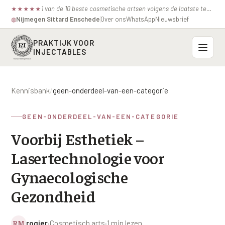
1 van de 10 beste cosmetische artsen volgens de laatste test van de consumentenbond.
★
★
★
★
★
Nijmegen
·
Sittard
·
Enschede
Over ons
WhatsApp
Nieuwsbrief
◍
PRAKTIJK VOOR
INJECTABLES
Probleemzones
Kennisbank
/
geen-onderdeel-van-een-categorie
BOVENSTE GEZICHT
Onze behandelingen
GEEN-ONDERDEEL-VAN-EEN-CATEGORIE
Voorhoofdsrimpels
INJECTABLES
Voorbij Esthetiek –
Profielen
Fronsrimpel
Botox / anti-rimpel
Lasertechnologie voor
VEROUDERING
Prijzen
Wenkbrauwen
Bocouture
Gynaecologische
Hangende Huid Profiel
Kraaienpootjes
Azzalure
Gezondheid
Contact
Extreme Huidverslapping Profiel
Hangende oogleden
Belotero
Structuur Verlies Profiel
RM
rogier
·
Cosmetisch arts
·
1 min lezen