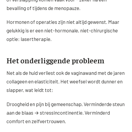
Wangen
bevalling of tijdens de menopauze.
Saypha Volume Plus
Volume Verlies Profiel
CONTOUR & HALS
Sculptra (collageen aanmaak)
Atletisch verouderings profiel
Hormonen of operaties zijn niet altijd gewenst. Maar
Kaaklijn
gelukkig is er een niet-hormonale, niet-chirurgische
Silhouette Soft
Digitale Nek Profiel
optie: lasertherapie.
Hals
Teosyal Redensity
Decolleté
HUID & AANVULLEND
Het onderliggende probleem
Handen
Epionce huidverzorging
Net als de huid verliest ook de vaginawand met de jaren
Rimpels
collageen en elasticiteit. Het weefsel wordt dunner en
Peeling
slapper, wat leidt tot:
Hyperpigmentatie
Plexr Soft Surgery
Overmatig zweten
Droogheid en pijn bij gemeenschap. Verminderde steun
PRP-behandeling
aan de blaas → stressincontinentie. Verminderd
Kaalheid en haarverlies
RRS HA Eyes
comfort en zelfvertrouwen.
Bekijk alle zones →
Tretinoïne (vitamine A zuur) crème