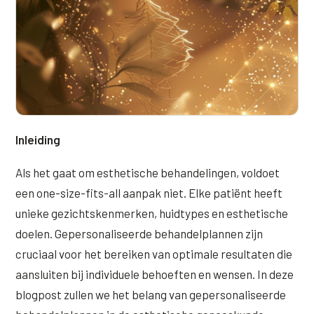
Wangen
Saypha Volume Plus
Volume Verlies Profiel
CONTOUR & HALS
Sculptra (collageen aanmaak)
Atletisch verouderings profiel
Kaaklijn
Silhouette Soft
Digitale Nek Profiel
Hals
Teosyal Redensity
Decolleté
HUID & AANVULLEND
Inleiding
Handen
Epionce huidverzorging
Als het gaat om esthetische behandelingen, voldoet
Rimpels
een one-size-fits-all aanpak niet. Elke patiënt heeft
Peeling
unieke gezichtskenmerken, huidtypes en esthetische
Hyperpigmentatie
Plexr Soft Surgery
doelen. Gepersonaliseerde behandelplannen zijn
Overmatig zweten
PRP-behandeling
cruciaal voor het bereiken van optimale resultaten die
Kaalheid en haarverlies
aansluiten bij individuele behoeften en wensen. In deze
RRS HA Eyes
blogpost zullen we het belang van gepersonaliseerde
Bekijk alle zones →
Tretinoïne (vitamine A zuur) crème