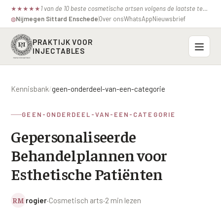
1 van de 10 beste cosmetische artsen volgens de laatste test van de consumentenbond.
★
★
★
★
★
Nijmegen
·
Sittard
·
Enschede
Over ons
WhatsApp
Nieuwsbrief
◍
PRAKTIJK VOOR
INJECTABLES
Probleemzones
Kennisbank
/
geen-onderdeel-van-een-categorie
BOVENSTE GEZICHT
Onze behandelingen
GEEN-ONDERDEEL-VAN-EEN-CATEGORIE
Voorhoofdsrimpels
INJECTABLES
Gepersonaliseerde
Profielen
Fronsrimpel
Botox / anti-rimpel
Behandelplannen voor
VEROUDERING
Prijzen
Wenkbrauwen
Bocouture
Esthetische Patiënten
Hangende Huid Profiel
Kraaienpootjes
Azzalure
Contact
Extreme Huidverslapping Profiel
RM
rogier
·
Cosmetisch arts
·
2 min lezen
Hangende oogleden
Belotero
Structuur Verlies Profiel