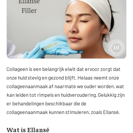
Online boeken
Donkere kringen onder de ogen
Ellansé
Erfelijke Jowl Profiel
Traangoot en wallen
◍
Nijmegen
◍
Sittard
◍
Enschede
Juvéderm Voluma
HORMONAAL / METABOOL
085 40 13 678
Ingevallen slapen
Juvéderm Volux
Insuline Zwelling Profiel
MIDDEN & MOND
Juvéderm Volift
Menopauze Veroudering profiel
Lippen
Juvéderm Volbella
Stress Cortisol profiel
Nasolabiale plooi
Profhilo
PCOS Huid profiel
Collageen is een belangrijk eiwit dat ervoor zorgt dat
Marionetlijnen
onze huid stevig en gezond blijft. Helaas neemt onze
Prostrolane
HUIDPROBLEMEN
collageenaanmaak af naarmate we ouder worden, wat
Mondhoeken
Radiesse
Overgevoelige Huid Profiel
kan leiden tot rimpels en huidveroudering. Gelukkig zijn
Verticale liplijntjes
er behandelingen beschikbaar die de
Restylane
Chronische ontstekingsprofiel
collageenaanmaak kunnen stimuleren, zoals Ellansé.
Neus
Saypha Filler
LIFESTYLE / MODERN
Jukbeenderen
Wat is Ellansé
Saypha Volume
Instagram Gezicht Profiel