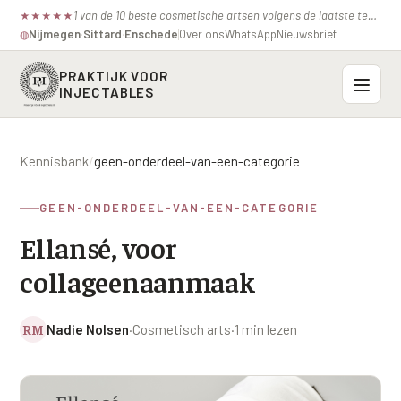
1 van de 10 beste cosmetische artsen volgens de laatste test van de consumentenbond.
★
★
★
★
★
Nijmegen
·
Sittard
·
Enschede
Over ons
WhatsApp
Nieuwsbrief
◍
PRAKTIJK VOOR
INJECTABLES
Probleemzones
Kennisbank
/
geen-onderdeel-van-een-categorie
BOVENSTE GEZICHT
Onze behandelingen
GEEN-ONDERDEEL-VAN-EEN-CATEGORIE
Voorhoofdsrimpels
INJECTABLES
Ellansé, voor
Profielen
Fronsrimpel
Botox / anti-rimpel
collageenaanmaak
VEROUDERING
Prijzen
Wenkbrauwen
Bocouture
Hangende Huid Profiel
RM
Nadie Nolsen
·
Cosmetisch arts
·
1 min lezen
Kraaienpootjes
Azzalure
Contact
Extreme Huidverslapping Profiel
Hangende oogleden
Belotero
Structuur Verlies Profiel