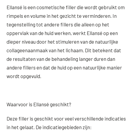
Wangen
Ellansé is een cosmetische filler die wordt gebruikt om
Saypha Volume Plus
Volume Verlies Profiel
rimpels en volume in het gezicht te verminderen. In
CONTOUR & HALS
Sculptra (collageen aanmaak)
Atletisch verouderings profiel
tegenstelling tot andere fillers die alleen op het
Kaaklijn
oppervlak van de huid werken, werkt Ellansé op een
Silhouette Soft
Digitale Nek Profiel
Hals
dieper niveau door het stimuleren van de natuurlijke
Teosyal Redensity
collageenaanmaak van het lichaam. Dit betekent dat
Decolleté
HUID & AANVULLEND
de resultaten van de behandeling langer duren dan
Handen
andere fillers en dat de huid op een natuurlijke manier
Epionce huidverzorging
wordt opgevuld.
Rimpels
Peeling
Hyperpigmentatie
Plexr Soft Surgery
Overmatig zweten
Waarvoor is Ellansé geschikt?
PRP-behandeling
Kaalheid en haarverlies
Deze filler is geschikt voor veel verschillende indicaties
RRS HA Eyes
in het gelaat. De indicatiegebieden zijn:
Bekijk alle zones →
Tretinoïne (vitamine A zuur) crème