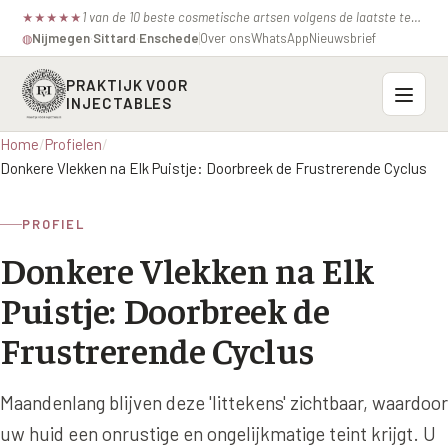
1 van de 10 beste cosmetische artsen volgens de laatste test van de consumentenbond.
★
★
★
★
★
Nijmegen
·
Sittard
·
Enschede
Over ons
WhatsApp
Nieuwsbrief
◍
PRAKTIJK VOOR
INJECTABLES
Home
/
Profielen
/
Probleemzones
Donkere Vlekken na Elk Puistje: Doorbreek de Frustrerende Cyclus
BOVENSTE GEZICHT
Onze behandelingen
PROFIEL
Voorhoofdsrimpels
Donkere Vlekken na Elk
INJECTABLES
Profielen
Fronsrimpel
Botox / anti-rimpel
Puistje: Doorbreek de
VEROUDERING
Prijzen
Wenkbrauwen
Frustrerende Cyclus
Bocouture
Hangende Huid Profiel
Kraaienpootjes
Azzalure
Contact
Extreme Huidverslapping Profiel
Maandenlang blijven deze 'littekens' zichtbaar, waardoor
Hangende oogleden
Belotero
Structuur Verlies Profiel
uw huid een onrustige en ongelijkmatige teint krijgt. U