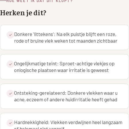
HOE WEET IK DAT DIT KLOPT?
Wangen
Saypha Volume Plus
Volume Verlies Profiel
Herken je dit?
CONTOUR & HALS
Sculptra (collageen aanmaak)
Atletisch verouderings profiel
Kaaklijn
Silhouette Soft
Digitale Nek Profiel
Donkere 'littekens': Na elk puistje blijft een roze,
✓
Hals
rode of bruine vlek weken tot maanden zichtbaar
Teosyal Redensity
Decolleté
HUID & AANVULLEND
Ongelijkmatige teint: Sproet-achtige vlekjes op
Handen
✓
Epionce huidverzorging
onlogische plaatsen waar irritatie is geweest
Rimpels
Peeling
Hyperpigmentatie
Plexr Soft Surgery
Ontsteking-gerelateerd: Donkere vlekken waar u
✓
acne, eczeem of andere huidirritatie heeft gehad
Overmatig zweten
PRP-behandeling
Kaalheid en haarverlies
RRS HA Eyes
Hardnekkigheid: Vlekken verdwijnen heel langzaam
✓
Bekijk alle zones →
Tretinoïne (vitamine A zuur) crème
of helemaal niet vanzelf