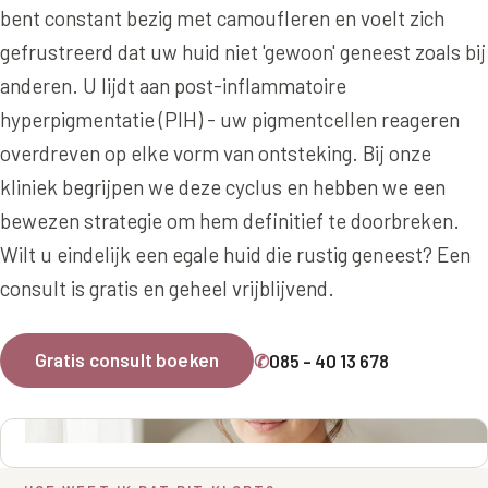
Online boeken
Donkere kringen onder de ogen
Ellansé
bent constant bezig met camoufleren en voelt zich
Erfelijke Jowl Profiel
gefrustreerd dat uw huid niet 'gewoon' geneest zoals bij
Traangoot en wallen
◍
Nijmegen
◍
Sittard
◍
Enschede
Juvéderm Voluma
HORMONAAL / METABOOL
anderen. U lijdt aan post-inflammatoire
085 40 13 678
Ingevallen slapen
Juvéderm Volux
Insuline Zwelling Profiel
hyperpigmentatie (PIH) - uw pigmentcellen reageren
MIDDEN & MOND
overdreven op elke vorm van ontsteking. Bij onze
Juvéderm Volift
Menopauze Veroudering profiel
kliniek begrijpen we deze cyclus en hebben we een
Lippen
Juvéderm Volbella
Stress Cortisol profiel
bewezen strategie om hem definitief te doorbreken.
Nasolabiale plooi
Profhilo
PCOS Huid profiel
Wilt u eindelijk een egale huid die rustig geneest? Een
Marionetlijnen
consult is gratis en geheel vrijblijvend.
Prostrolane
HUIDPROBLEMEN
Mondhoeken
Radiesse
Overgevoelige Huid Profiel
Gratis consult boeken
✆
085 - 40 13 678
Verticale liplijntjes
Restylane
Chronische ontstekingsprofiel
Neus
Saypha Filler
LIFESTYLE / MODERN
Jukbeenderen
Saypha Volume
Instagram Gezicht Profiel