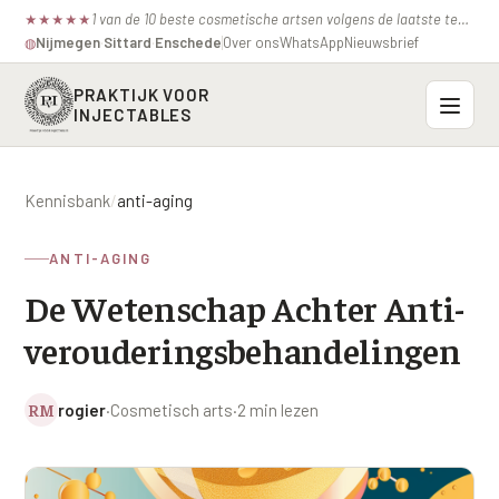
1 van de 10 beste cosmetische artsen volgens de laatste test van de consumentenbond.
★
★
★
★
★
Nijmegen
·
Sittard
·
Enschede
Over ons
WhatsApp
Nieuwsbrief
◍
PRAKTIJK VOOR
INJECTABLES
Probleemzones
Kennisbank
/
anti-aging
BOVENSTE GEZICHT
Onze behandelingen
ANTI-AGING
Voorhoofdsrimpels
INJECTABLES
De Wetenschap Achter Anti-
Profielen
Fronsrimpel
Botox / anti-rimpel
verouderingsbehandelingen
VEROUDERING
Prijzen
Wenkbrauwen
Bocouture
Hangende Huid Profiel
RM
rogier
·
Cosmetisch arts
·
2 min lezen
Kraaienpootjes
Azzalure
Contact
Extreme Huidverslapping Profiel
Hangende oogleden
Belotero
Structuur Verlies Profiel