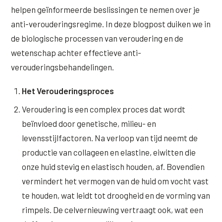
Wangen
helpen geïnformeerde beslissingen te nemen over je
Saypha Volume Plus
Volume Verlies Profiel
anti-verouderingsregime. In deze blogpost duiken we in
CONTOUR & HALS
Sculptra (collageen aanmaak)
Atletisch verouderings profiel
de biologische processen van veroudering en de
Kaaklijn
wetenschap achter effectieve anti-
Silhouette Soft
Digitale Nek Profiel
verouderingsbehandelingen.
Hals
Teosyal Redensity
Decolleté
Het Verouderingsproces
HUID & AANVULLEND
Veroudering is een complex proces dat wordt
Handen
Epionce huidverzorging
beïnvloed door genetische, milieu- en
Rimpels
Peeling
levensstijlfactoren. Na verloop van tijd neemt de
Hyperpigmentatie
productie van collageen en elastine, eiwitten die
Plexr Soft Surgery
onze huid stevig en elastisch houden, af. Bovendien
Overmatig zweten
PRP-behandeling
vermindert het vermogen van de huid om vocht vast
Kaalheid en haarverlies
te houden, wat leidt tot droogheid en de vorming van
RRS HA Eyes
rimpels. De celvernieuwing vertraagt ook, wat een
Bekijk alle zones →
Tretinoïne (vitamine A zuur) crème