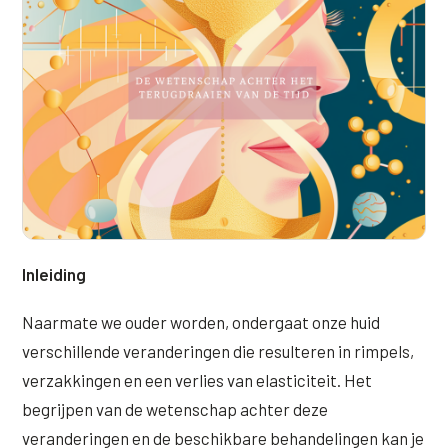
Online boeken
Donkere kringen onder de ogen
Ellansé
Erfelijke Jowl Profiel
Traangoot en wallen
◍
Nijmegen
◍
Sittard
◍
Enschede
Juvéderm Voluma
HORMONAAL / METABOOL
085 40 13 678
Ingevallen slapen
Juvéderm Volux
Insuline Zwelling Profiel
MIDDEN & MOND
Juvéderm Volift
Menopauze Veroudering profiel
Lippen
Juvéderm Volbella
Stress Cortisol profiel
Nasolabiale plooi
Profhilo
PCOS Huid profiel
Marionetlijnen
Prostrolane
HUIDPROBLEMEN
Inleiding
Mondhoeken
Radiesse
Overgevoelige Huid Profiel
Naarmate we ouder worden, ondergaat onze huid
Verticale liplijntjes
Restylane
verschillende veranderingen die resulteren in rimpels,
Chronische ontstekingsprofiel
verzakkingen en een verlies van elasticiteit. Het
Neus
Saypha Filler
LIFESTYLE / MODERN
begrijpen van de wetenschap achter deze
Jukbeenderen
Saypha Volume
Instagram Gezicht Profiel
veranderingen en de beschikbare behandelingen kan je