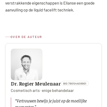
verstrakkende eigenschappen is Ellanse een goede
Wangen
Saypha Volume Plus
Volume Verlies Profiel
aanvulling op de liquid facelift techniek.
CONTOUR & HALS
Sculptra (collageen aanmaak)
Atletisch verouderings profiel
Kaaklijn
Silhouette Soft
Digitale Nek Profiel
Hals
Teosyal Redensity
OVER DE AUTEUR
Decolleté
HUID & AANVULLEND
Handen
Epionce huidverzorging
Rimpels
Peeling
Hyperpigmentatie
Plexr Soft Surgery
Dr. Rogier Meulenaar
Overmatig zweten
BIG 79054408901
PRP-behandeling
Cosmetisch arts · enige behandelaar
Kaalheid en haarverlies
RRS HA Eyes
“
Vertrouwen bewijs je juist op de moeilijke
Bekijk alle zones →
Tretinoïne (vitamine A zuur) crème
momenten.
”