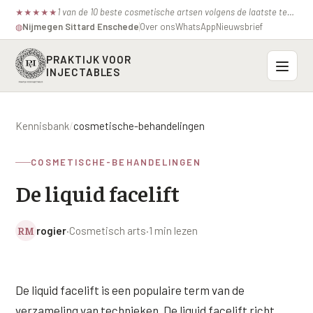
1 van de 10 beste cosmetische artsen volgens de laatste test van de consumentenbond.
★
★
★
★
★
Nijmegen
·
Sittard
·
Enschede
Over ons
WhatsApp
Nieuwsbrief
◍
PRAKTIJK VOOR
INJECTABLES
Probleemzones
Kennisbank
/
cosmetische-behandelingen
BOVENSTE GEZICHT
Onze behandelingen
COSMETISCHE-BEHANDELINGEN
Voorhoofdsrimpels
INJECTABLES
De liquid facelift
Profielen
Fronsrimpel
Botox / anti-rimpel
VEROUDERING
Prijzen
Wenkbrauwen
RM
rogier
·
Cosmetisch arts
·
1 min lezen
Bocouture
Hangende Huid Profiel
Kraaienpootjes
Azzalure
Contact
Extreme Huidverslapping Profiel
Hangende oogleden
De liquid facelift is een populaire term van de
Belotero
Structuur Verlies Profiel
verzameling van technieken. De liquid facelift richt