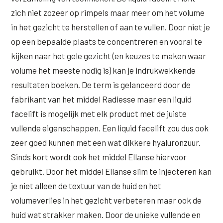
Online boeken
Donkere kringen onder de ogen
Ellansé
Erfelijke Jowl Profiel
zich niet zozeer op rimpels maar meer om het volume
Traangoot en wallen
in het gezicht te herstellen of aan te vullen. Door niet je
◍
Nijmegen
◍
Sittard
◍
Enschede
Juvéderm Voluma
HORMONAAL / METABOOL
op een bepaalde plaats te concentreren en vooral te
085 40 13 678
Ingevallen slapen
Juvéderm Volux
Insuline Zwelling Profiel
kijken naar het gele gezicht (en keuzes te maken waar
MIDDEN & MOND
Juvéderm Volift
volume het meeste nodig is) kan je indrukwekkende
Menopauze Veroudering profiel
resultaten boeken. De term is gelanceerd door de
Lippen
Juvéderm Volbella
Stress Cortisol profiel
fabrikant van het middel Radiesse maar een liquid
Nasolabiale plooi
Profhilo
facelift is mogelijk met elk product met de juiste
PCOS Huid profiel
Marionetlijnen
vullende eigenschappen. Een liquid facelift zou dus ook
Prostrolane
HUIDPROBLEMEN
zeer goed kunnen met een wat dikkere hyaluronzuur.
Mondhoeken
Radiesse
Overgevoelige Huid Profiel
Sinds kort wordt ook het middel Ellanse hiervoor
Verticale liplijntjes
gebruikt. Door het middel Ellanse slim te injecteren kan
Restylane
Chronische ontstekingsprofiel
je niet alleen de textuur van de huid en het
Neus
Saypha Filler
LIFESTYLE / MODERN
volumeverlies in het gezicht verbeteren maar ook de
Jukbeenderen
huid wat strakker maken. Door de unieke vullende en
Saypha Volume
Instagram Gezicht Profiel