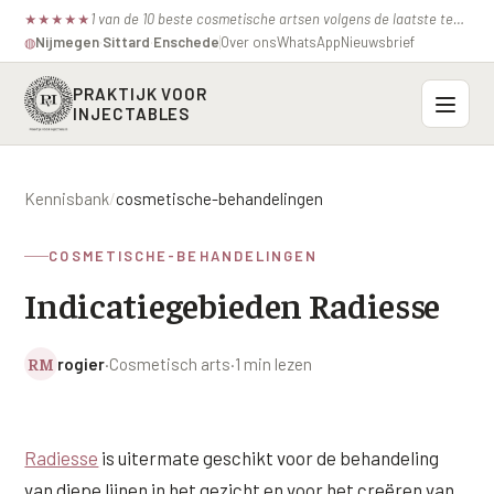
1 van de 10 beste cosmetische artsen volgens de laatste test van de consumentenbond.
★
★
★
★
★
Nijmegen
·
Sittard
·
Enschede
Over ons
WhatsApp
Nieuwsbrief
◍
PRAKTIJK VOOR
INJECTABLES
Probleemzones
Kennisbank
/
cosmetische-behandelingen
BOVENSTE GEZICHT
Onze behandelingen
COSMETISCHE-BEHANDELINGEN
Voorhoofdsrimpels
INJECTABLES
Indicatiegebieden Radiesse
Profielen
Fronsrimpel
Botox / anti-rimpel
VEROUDERING
Prijzen
Wenkbrauwen
RM
rogier
·
Cosmetisch arts
·
1 min lezen
Bocouture
Hangende Huid Profiel
Kraaienpootjes
Azzalure
Contact
Extreme Huidverslapping Profiel
Hangende oogleden
Radiesse
is uitermate geschikt voor de behandeling
Belotero
Structuur Verlies Profiel
van diepe lijnen in het gezicht en voor het creëren van