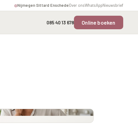
Nijmegen
·
Sittard
·
Enschede
Over ons
WhatsApp
Nieuwsbrief
◍
Online boeken
085 40 13 678
Overgevoelige Huid Profiel
Instagram Gezicht Profiel
rofiel
Chronische
Volume Verlies Profiel
ering
ontstekingsprofiel
Atletisch verouderings
profiel
fiel
Digitale Nek Profiel