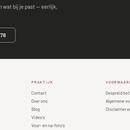
wat bij je past — eerlijk,
678
PRAKTIJK
VOORWAAR
Contact
Gespreid bet
Over ons
Algemene vo
Blog
Disclaimer e
Video's
Voor- en na-foto's