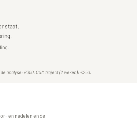
r staat.
ring.
ing.
eide analyse: €350, CGM traject (2 weken): €250,
oor- en nadelen en de