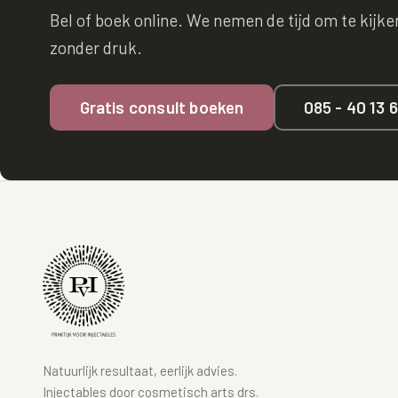
Bel of boek online. We nemen de tijd om te kijken 
zonder druk.
Gratis consult boeken
085 - 40 13 
Natuurlijk resultaat, eerlijk advies.
Injectables door cosmetisch arts drs.