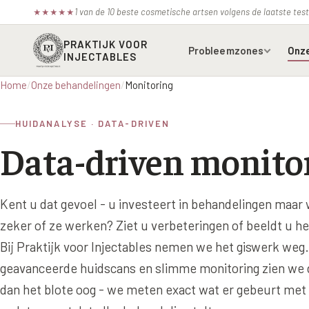
1 van de 10 beste cosmetische artsen volgens de laatste te
★
★
★
★
★
PRAKTIJK VOOR
Probleemzones
Onz
INJECTABLES
Home
/
Onze behandelingen
/
Monitoring
Voorhoofdsrimpels
Bot
HUIDANALYSE · DATA-DRIVEN
Fronsrimpel
Boc
Data-driven monito
Wenkbrauwen
Azz
Kraaienpootjes
Bel
Kent u dat gevoel - u investeert in behandelingen maar 
Hangende oogleden
Ell
zeker of ze werken? Ziet u verbeteringen of beeldt u het
Donkere kringen onder de
Juv
Bij Praktijk voor Injectables nemen we het giswerk weg
ogen
geavanceerde huidscans en slimme monitoring zien we 
Juv
Traangoot en wallen
dan het blote oog - we meten exact wat er gebeurt met
Juv