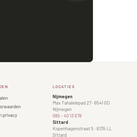
DEN
LOCATIES
Nijmegen
alen
Max Tahalelepad 27
·
6541 GD
orwaarden
Nijmegen
n privacy
085 - 40 13 678
Sittard
Kopenhagenstraat 5
·
6135 LL
Sittard