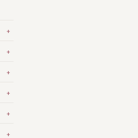
+
+
+
+
+
+