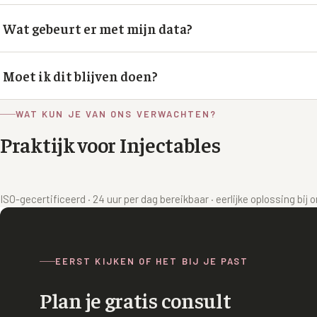
Onze VISIA is de gouden standaard in dermatologie wereldwij
Wat gebeurt er met mijn data?
gebruikt in universitaire klinieken en onderzoek.
Uw gegevens zijn strikt vertrouwelijk, beveiligd opgeslagen e
Moet ik dit blijven doen?
behandelend arts. U heeft altijd inzage.
Een nulmeting is waardevol, vervolgmetingen zijn optioneel 
WAT KUN JE VAN ONS VERWACHTEN?
voortgang.
Praktijk voor Injectables
ISO-gecertificeerd · 24 uur per dag bereikbaar · eerlijke oplossing bij
EERST KIJKEN OF HET BIJ JE PAST
Plan je gratis consult