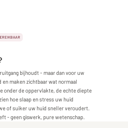
Alle behandelingen →
éderm Volbella
Bekijk alle zones →
hilo
strolane
BEREIKBAAR
iesse
tylane
?
pha Filler
pha Volume
oruitgang bijhoudt - maar dan voor uw
id en maken zichtbaar wat normaal
pha Volume Plus
e onder de oppervlakte, de echte diepte
lptra (collageen
ien hoe slaap en stress uw huid
maak)
e of suiker uw huid sneller veroudert.
houette Soft
eeft - geen giswerk, pure wetenschap.
syal Redensity