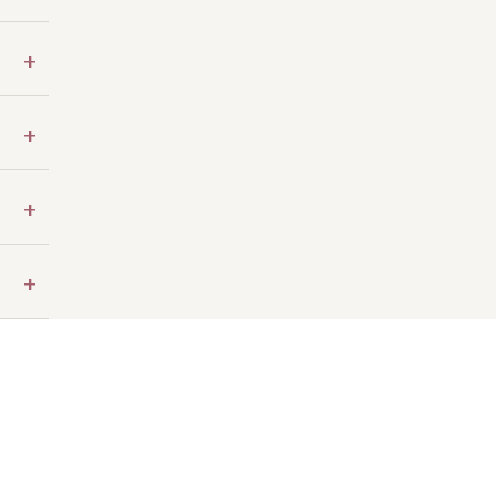
+
+
+
+