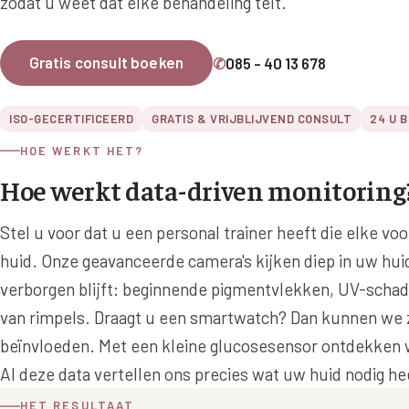
zodat u weet dat elke behandeling telt.
Ingevallen slapen
Juv
Prof
Gratis consult boeken
✆
085 - 40 13 678
Pro
ISO-GECERTIFICEERD
GRATIS & VRIJBLIJVEND CONSULT
24 U 
Rad
HOE WERKT HET?
Res
Hoe werkt data-driven monitoring
Say
Say
Stel u voor dat u een personal trainer heeft die elke vo
huid. Onze geavanceerde camera's kijken diep in uw hu
Say
verborgen blijft: beginnende pigmentvlekken, UV-schad
Scu
van rimpels. Draagt u een smartwatch? Dan kunnen we z
aan
beïnvloeden. Met een kleine glucosesensor ontdekken w
Sil
Al deze data vertellen ons precies wat uw huid nodig h
Teo
HET RESULTAAT