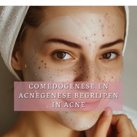
Alle behandelingen →
éderm Volbella
Bekijk alle zones →
hilo
strolane
iesse
tylane
pha Filler
pha Volume
pha Volume Plus
lptra (collageen
maak)
houette Soft
syal Redensity