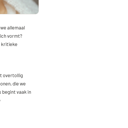
 we allemaal
ich vormt?
kritieke
 overtollig
donen, die we
 begint vaak in
e