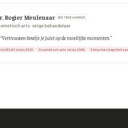
r. Rogier Meulenaar
BIG 79054408901
smetisch arts · enige behandelaar
“
Vertrouwen bewijs je juist op de moeilijke momenten.
”
rts (RUG) sinds 2001
Cosmetisch arts sinds 2006
Ethische integriteit vo