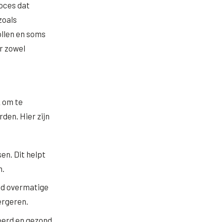
oces dat
zoals
wollen en soms
r zowel
k om te
den. Hier zijn
en. Dit helpt
n.
ijd overmatige
ergeren.
eerd en gezond