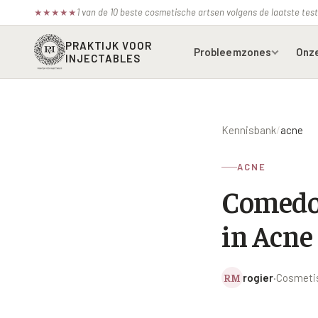
1 van de 10 beste cosmetische artsen volgens de laatste te
★
★
★
★
★
PRAKTIJK VOOR
Probleemzones
Onz
INJECTABLES
Voorhoofdsrimpels
Bot
Kennisbank
/
acne
Fronsrimpel
Boc
ACNE
Wenkbrauwen
Azz
Comedog
Kraaienpootjes
Bel
in Acne
Hangende oogleden
Ell
Donkere kringen onder de
Juv
ogen
RM
rogier
·
Cosmetis
Juv
Traangoot en wallen
Juv