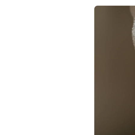
Ingevallen slapen
Juv
Prof
Pro
Rad
Res
Say
Say
Say
Scu
aan
Sil
Teo