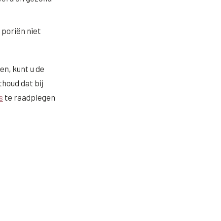
poriën niet
n, kunt u de
houd dat bij
s
te raadplegen