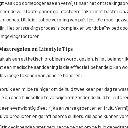
gt vaak op comedogenese en verwijst naar het ontstekingspr
neer de verstopte poriën geïnfecteerd raken met bacteriën, 
ium acnes
. Dit leidt tot de vorming van puistjes, die rood, gez
 zijn. Het ontstekingsproces is complex en wordt beïnvloed doo
 omgevingsfactoren.
Maatregelen en Lifestyle Tips
k als een esthetisch probleem wordt gezien, is het belangrij
et een medische aandoening is die effectief behandeld kan wor
de vroege tekenen van acne te beheren:
bruik een milde reiniger om de huid twee keer per dag te wass
lie en dode huidcellen te verwijderen zonder de huid te irritere
 een evenwichtig dieet rijk aan verse groenten en fruit. Verm
uivelproducten en geraffineerde suikers, die acne kunnen ver
rink voldoende water gedurende de dag om de huid gehydrat