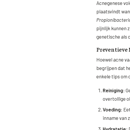
Acnegenese vol
plaatsvindt wan
Propionibacter
pijnlijk kunnen
genetische als
Preventieve 
Hoewel acne vaa
begrijpen dat h
enkele tips om 
Reiniging:
Ge
overtollige o
Voeding:
Eet
inname van z
Hydratatie:
D