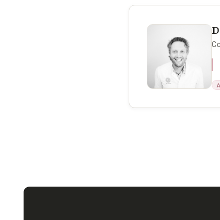
D
Co
A