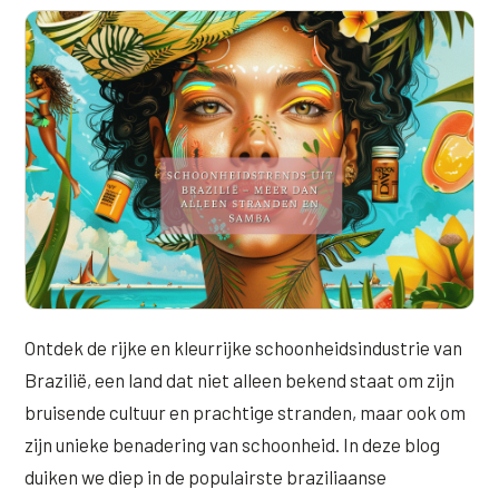
Online boeken
Donkere kringen onder de ogen
Ellansé
Erfelijke Jowl Profiel
Traangoot en wallen
◍
Nijmegen
◍
Sittard
◍
Enschede
Juvéderm Voluma
HORMONAAL / METABOOL
085 40 13 678
Ingevallen slapen
Juvéderm Volux
Insuline Zwelling Profiel
MIDDEN & MOND
Juvéderm Volift
Menopauze Veroudering profiel
Lippen
Juvéderm Volbella
Stress Cortisol profiel
Nasolabiale plooi
Profhilo
PCOS Huid profiel
Marionetlijnen
Prostrolane
HUIDPROBLEMEN
Mondhoeken
Radiesse
Overgevoelige Huid Profiel
Ontdek de rijke en kleurrijke schoonheidsindustrie van
Verticale liplijntjes
Brazilië, een land dat niet alleen bekend staat om zijn
Restylane
Chronische ontstekingsprofiel
bruisende cultuur en prachtige stranden, maar ook om
Neus
Saypha Filler
LIFESTYLE / MODERN
zijn unieke benadering van schoonheid. In deze blog
Jukbeenderen
duiken we diep in de populairste braziliaanse
Saypha Volume
Instagram Gezicht Profiel