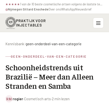
1 van de 10 beste cosmetische artsen volgens de laatste test van de consumentenbond.
★
★
★
★
★
Nijmegen
·
Sittard
·
Enschede
Over ons
WhatsApp
Nieuwsbrief
◍
PRAKTIJK VOOR
INJECTABLES
Probleemzones
Kennisbank
/
geen-onderdeel-van-een-categorie
BOVENSTE GEZICHT
Onze behandelingen
GEEN-ONDERDEEL-VAN-EEN-CATEGORIE
Voorhoofdsrimpels
INJECTABLES
Schoonheidstrends uit
Profielen
Fronsrimpel
Botox / anti-rimpel
Brazilië – Meer dan Alleen
VEROUDERING
Prijzen
Wenkbrauwen
Bocouture
Stranden en Samba
Hangende Huid Profiel
Kraaienpootjes
Azzalure
Contact
Extreme Huidverslapping Profiel
RM
rogier
·
Cosmetisch arts
·
2 min lezen
Hangende oogleden
Belotero
Structuur Verlies Profiel