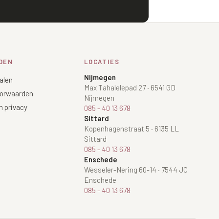
DEN
LOCATIES
Nijmegen
alen
Max Tahalelepad 27
·
6541 GD
orwaarden
Nijmegen
n privacy
085 - 40 13 678
Sittard
Kopenhagenstraat 5
·
6135 LL
Sittard
085 - 40 13 678
Enschede
Wesseler-Nering 60-14
·
7544 JC
Enschede
085 - 40 13 678