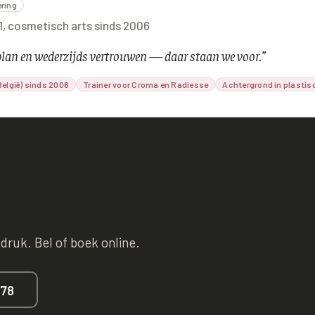
ering
01, cosmetisch arts sinds 2006
lplan en wederzijds vertrouwen — daar staan we voor.
”
elgië) sinds 2006
Trainer voor Croma en Radiesse
Achtergrond in plastis
 druk. Bel of boek online.
678