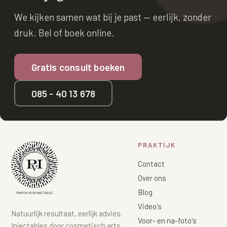
We kijken samen wat bij je past — eerlijk, zonder
druk. Bel of boek online.
Gratis consult boeken
085 - 40 13 678
PRAKTIJK
Contact
Over ons
Blog
Video's
Natuurlijk resultaat, eerlijk advies.
Voor- en na-foto's
Injectables door cosmetisch arts