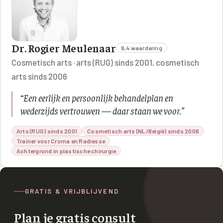
Dr. Rogier Meulenaar
9,4 waardering
Cosmetisch arts · arts (RUG) sinds 2001, cosmetisch
arts sinds 2006
“
Een eerlijk en persoonlijk behandelplan en
wederzijds vertrouwen — daar staan we voor.
”
Arts (RUG) sinds 2001
Cosmetisch arts (NL/België) sinds 2006
Trainer voor Croma en Radiesse
Achtergrond in plastische chirurgie
GRATIS & VRIJBLIJVEND
Plan je gratis consult