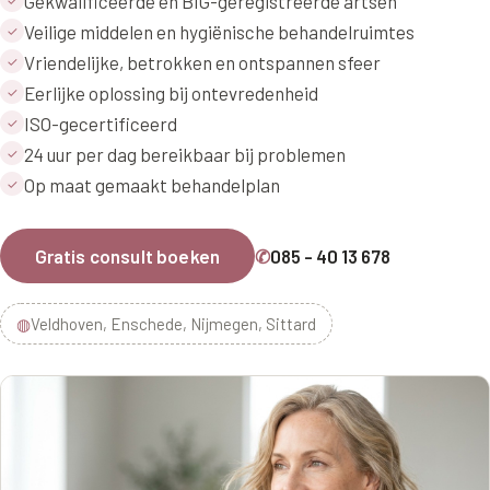
Gekwalificeerde en BIG-geregistreerde artsen
Veilige middelen en hygiënische behandelruimtes
✓
Vriendelijke, betrokken en ontspannen sfeer
✓
Eerlijke oplossing bij ontevredenheid
✓
ISO-gecertificeerd
✓
24 uur per dag bereikbaar bij problemen
✓
Op maat gemaakt behandelplan
✓
Gratis consult boeken
✆
085 - 40 13 678
◍
Veldhoven, Enschede, Nijmegen, Sittard