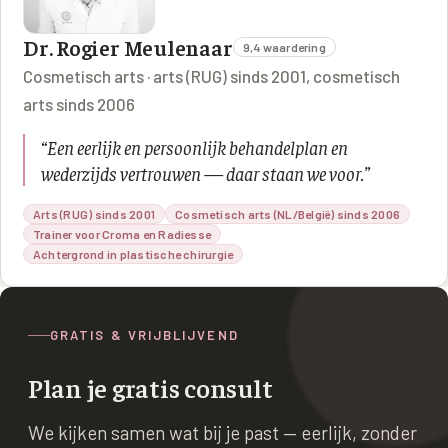
Dr. Rogier Meulenaar
9,4 waardering
Cosmetisch arts · arts (RUG) sinds 2001, cosmetisch
arts sinds 2006
“
Een eerlijk en persoonlijk behandelplan en
wederzijds vertrouwen — daar staan we voor.
”
Arts (RUG) sinds 2001
Cosmetisch arts (NL/België) sinds 2006
Trainer voor Croma en Radiesse
Achtergrond in plastische chirurgie
GRATIS & VRIJBLIJVEND
Plan je gratis consult
We kijken samen wat bij je past — eerlijk, zonder