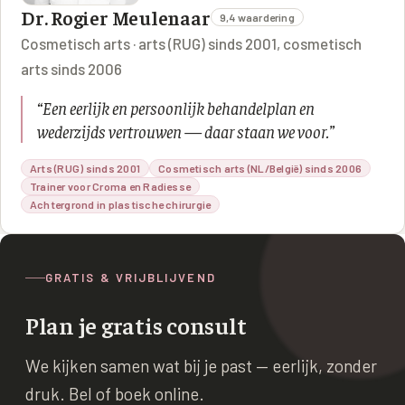
Dr. Rogier Meulenaar
9,4 waardering
Cosmetisch arts · arts (RUG) sinds 2001, cosmetisch
arts sinds 2006
“
Een eerlijk en persoonlijk behandelplan en
wederzijds vertrouwen — daar staan we voor.
”
Arts (RUG) sinds 2001
Cosmetisch arts (NL/België) sinds 2006
Trainer voor Croma en Radiesse
Achtergrond in plastische chirurgie
GRATIS & VRIJBLIJVEND
Plan je gratis consult
We kijken samen wat bij je past — eerlijk, zonder
druk. Bel of boek online.