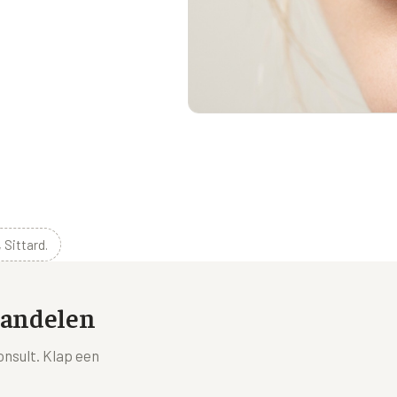
 Sittard.
handelen
onsult. Klap een