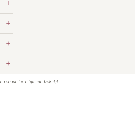
+
+
+
+
n consult is altijd noodzakelijk.