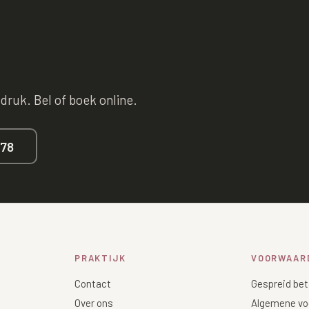
 druk. Bel of boek online.
678
PRAKTIJK
VOORWAAR
Contact
Gespreid bet
Over ons
Algemene vo