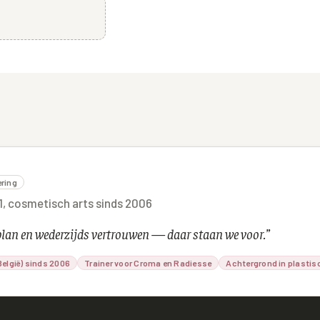
ering
01, cosmetisch arts sinds 2006
lplan en wederzijds vertrouwen — daar staan we voor.
”
elgië) sinds 2006
Trainer voor Croma en Radiesse
Achtergrond in plastis