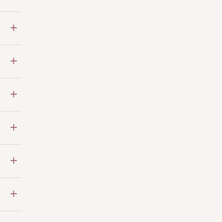
+
+
+
+
+
+