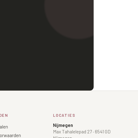
DEN
LOCATIES
Nijmegen
alen
Max Tahalelepad 27
·
6541 GD
orwaarden