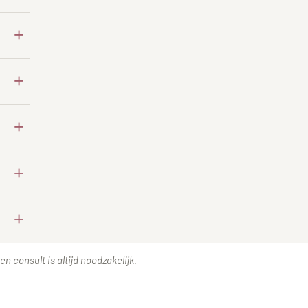
+
+
+
+
+
n consult is altijd noodzakelijk.