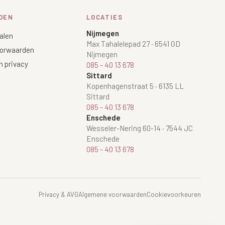
DEN
LOCATIES
Nijmegen
alen
Max Tahalelepad 27
·
6541 GD
orwaarden
Nijmegen
n privacy
085 - 40 13 678
Sittard
Kopenhagenstraat 5
·
6135 LL
Sittard
085 - 40 13 678
Enschede
Wesseler-Nering 60-14
·
7544 JC
Enschede
085 - 40 13 678
Privacy & AVG
Algemene voorwaarden
Cookievoorkeuren