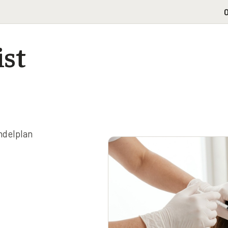
0
ist
ndelplan