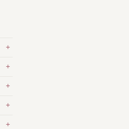
+
+
+
+
+