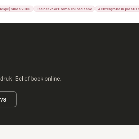
elgië) sinds 2006
Trainer voor Croma en Radiesse
Achtergrond in plastis
 druk. Bel of boek online.
678