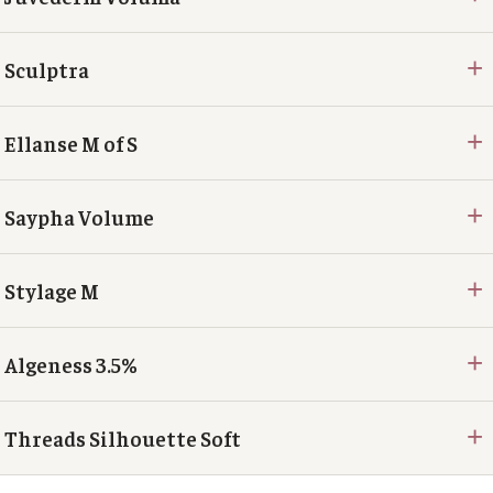
+
Sculptra
+
Ellanse M of S
+
Saypha Volume
+
Stylage M
+
Algeness 3.5%
+
Threads Silhouette Soft