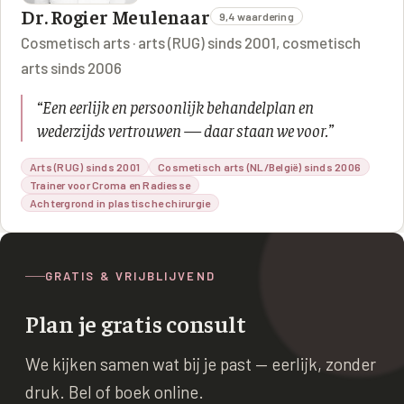
Dr. Rogier Meulenaar
9,4 waardering
Cosmetisch arts · arts (RUG) sinds 2001, cosmetisch
arts sinds 2006
“
Een eerlijk en persoonlijk behandelplan en
wederzijds vertrouwen — daar staan we voor.
”
Arts (RUG) sinds 2001
Cosmetisch arts (NL/België) sinds 2006
Trainer voor Croma en Radiesse
Achtergrond in plastische chirurgie
GRATIS & VRIJBLIJVEND
Plan je gratis consult
We kijken samen wat bij je past — eerlijk, zonder
druk. Bel of boek online.