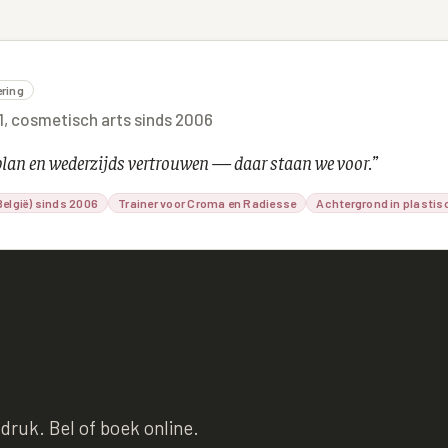
ering
01, cosmetisch arts sinds 2006
lplan en wederzijds vertrouwen — daar staan we voor.
”
elgië) sinds 2006
Trainer voor Croma en Radiesse
Achtergrond in plastis
 druk. Bel of boek online.