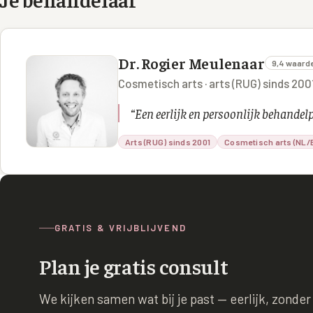
Dr. Rogier Meulenaar
9,4 waard
Cosmetisch arts · arts (RUG) sinds 20
“
Een eerlijk en persoonlijk behande
Arts (RUG) sinds 2001
Cosmetisch arts (NL/B
GRATIS & VRIJBLIJVEND
Plan je gratis consult
We kijken samen wat bij je past — eerlijk, zonder