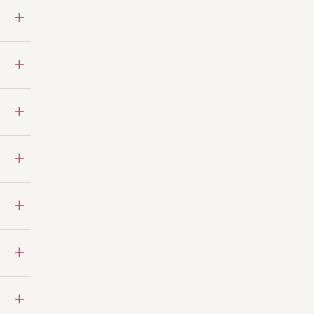
+
+
+
+
+
+
+