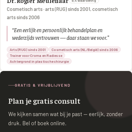
Dr. Rogier Meulenaar
9,4 waardering
Cosmetisch arts · arts (RUG) sinds 2001, cosmetisch
arts sinds 2006
“
Een eerlijk en persoonlijk behandelplan en
wederzijds vertrouwen — daar staan we voor.
”
Arts (RUG) sinds 2001
Cosmetisch arts (NL/België) sinds 2006
Trainer voor Croma en Radiesse
Achtergrond in plastische chirurgie
GRATIS & VRIJBLIJVEND
Plan je gratis consult
We kijken samen wat bij je past — eerlijk, zonder
druk. Bel of boek online.